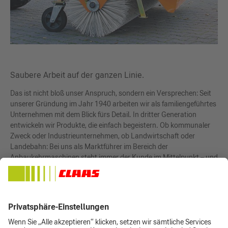
Saubere Arbeit auf der ganzen Linie.
Das ist nicht bloß unser Anspruch, sondern ein Versprechen: Seit
unserer Gründung im Jahr 1940 arbeiten wir als familiengeführtes
Unternehmen mit dem Blick fürs Detail. In dritter Generation
entwickeln wir Produkte, die einfach begeistern. Ob kommunaler
Zweck oder Industrieunternehmen, ob Landwirtschaft oder
Landebahn: Bei uns als Marktführer im Bereich der
Anbaukehrmaschinen steht immer der Kunde im Mittelpunkt – und
das weltweit.
Hier gehts zu BEMA
Inhalte teilen auf: