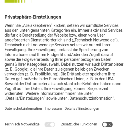
gebaut. Aktuell haben sie 36 verschiedene Modelle in ihrem
Programm und bauen GIANT Maschinen mit einer Motorleistung
von 20 bis 76 PS (15 bis 55,6 kW) und einem Betriebsgewicht von
750 bis 5.500kg.
...hier gehts zu GIANT
https://www.tobroco-giant.com/de/
Impressum
Datenschutz
AGB
Top